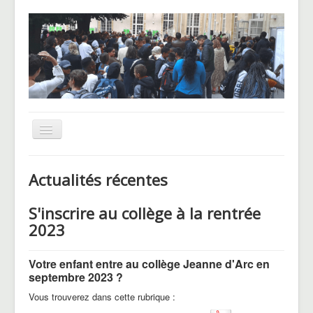
Basculer
la
navigation
UNSS
Actualités récentes
CHAM
S'inscrire au collège à la rentrée
Le Pôle basket
2023
Voyages et sorties
Blog des Hellenautes
Votre enfant entre au collège Jeanne d'Arc en
septembre 2023 ?
Vous trouverez dans cette rubrique :