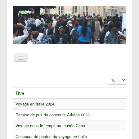
Basculer
la
navigation
UNSS
Affichage #
CHAM
Titre
Le Pôle basket
Voyage en Italie 2024
Voyages et sorties
Remise de prix du concours Athéna 2023
Blog des Hellenautes
Voyage dans le temps au musée Cabu
Concours de photos du voyage en Italie