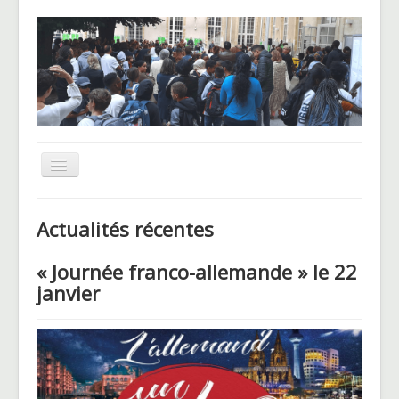
Basculer
la
navigation
UNSS
Actualités récentes
CHAM
« Journée franco-allemande » le 22
Le Pôle basket
janvier
Voyages et sorties
Blog des Hellenautes