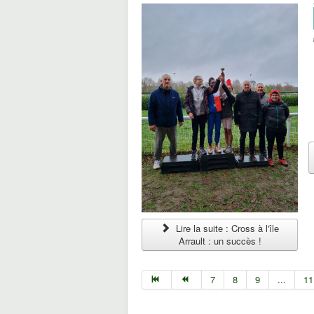
Lire la suite : Cross à l'île
Arrault : un succès !
7
8
9
...
11