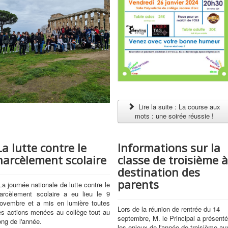
Lire la suite : La course aux
mots : une soirée réussie !
La lutte contre le
Informations sur la
harcèlement scolaire
classe de troisième à
destination des
parents
a journée nationale de lutte contre le
arcèlement scolaire a eu lieu le 9
ovembre et a mis en lumière toutes
Lors de la réunion de rentrée du 14
es actions menées au collège tout au
septembre, M. le Principal a présenté
ong de l'année.
les enjeux de l'année de troisième au