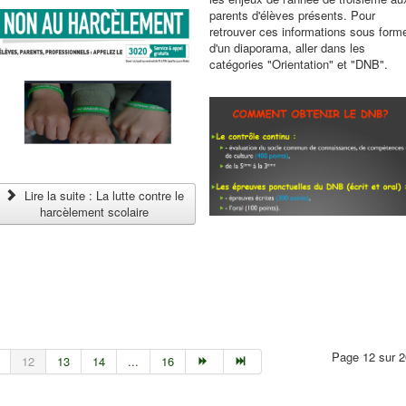
parents d'élèves présents. Pour
retrouver ces informations sous form
d'un diaporama, aller dans les
catégories "Orientation" et "DNB".
Lire la suite : La lutte contre le
harcèlement scolaire
Page 12 sur 2
12
13
14
...
16