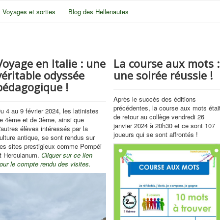
Voyages et sorties
Blog des Hellenautes
Voyage en Italie : une
La course aux mots :
véritable odyssée
une soirée réussie !
pédagogique !
Après le succès des éditions
précédentes, la course aux mots étai
u 4 au 9 février 2024, les latinistes
de retour au collège vendredi 26
e 4ème et de 3ème, ainsi que
janvier 2024 à 20h30 et ce sont 107
'autres élèves intéressés par la
joueurs qui se sont affrontés !
ulture antique, se sont rendus sur
es sites prestigieux comme Pompéi
t Herculanum.
Cliquer sur ce lien
our le compte rendu des visites.