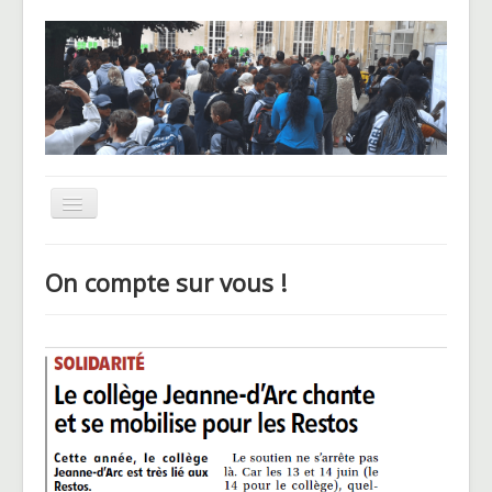
Basculer
la
navigation
UNSS
On compte sur vous !
CHAM
Le Pôle basket
Voyages et sorties
Blog des Hellenautes