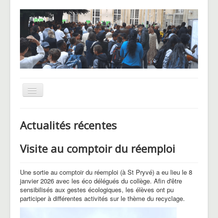
Basculer
la
navigation
UNSS
Actualités récentes
CHAM
Visite au comptoir du réemploi
Le Pôle basket
Voyages et sorties
Une sortie au comptoir du réemploi (à St Pryvé) a eu lieu le 8
Blog des Hellenautes
janvier 2026 avec les éco délégués du collège. Afin d'être
sensibilisés aux gestes écologiques, les élèves ont pu
participer à différentes activités sur le thème du recyclage.