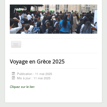
Basculer
la
navigation
UNSS
Voyage en Grèce 2025
CHAM
Le Pôle basket
Publication : 11 mai 2025
Mis à jour : 11 mai 2025
Voyages et sorties
Cliquez sur le lien
Blog des Hellenautes