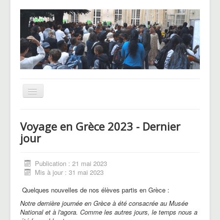
Basculer
la
navigation
UNSS
Voyage en Grèce 2023 - Dernier
CHAM
jour
Le Pôle basket
Publication : 21 mai 2023
Voyages et sorties
Mis à jour : 31 mai 2023
Blog des Hellenautes
Quelques nouvelles de nos élèves partis en Grèce :
Notre dernière journée en Grèce à été consacrée au Musée
National et à l'agora. Comme les autres jours, le temps nous a