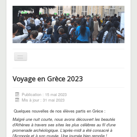
Basculer
la
navigation
UNSS
Voyage en Grèce 2023
CHAM
Le Pôle basket
Publication : 15 mai 2023
Mis à jour : 31 mai 2023
Voyages et sorties
Quelques nouvelles de nos élèves partis en Grèce :
Blog des Hellenautes
Malgré une nuit courte, nous avons découvert les beautés
d'Athènes à travers ses sites les plus célèbres au fil d'une
promenade archéologique. L'après-midi a été consacré à
l'Acropole et à son musée. Une journée bien remplie !