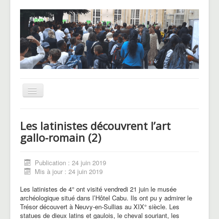
Basculer
la
navigation
UNSS
Les latinistes découvrent l’art
CHAM
gallo-romain (2)
Le Pôle basket
Publication : 24 juin 2019
Voyages et sorties
Mis à jour : 24 juin 2019
Blog des Hellenautes
Les latinistes de 4° ont visité vendredi 21 juin le musée
archéologique situé dans l’Hôtel Cabu. Ils ont pu y admirer le
Trésor découvert à Neuvy-en-Sullias au XIX° siècle. Les
statues de dieux latins et gaulois, le cheval souriant, les