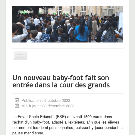
Basculer
la
navigation
UNSS
Un nouveau baby-foot fait son
CHAM
entrée dans la cour des grands
Le Pôle basket
Publication : 9 octobre 2023
Voyages et sorties
Mis à jour : 23 décembre 2023
Blog des Hellenautes
Le Foyer Socio-Educatif (FSE) a investi 1500 euros dans
l'achat d'un baby-foot, adapté à l'extérieur, afin que les élèves,
notamment les demi-pensionnaires, puissent y jouer pendant la
pause méridienne.