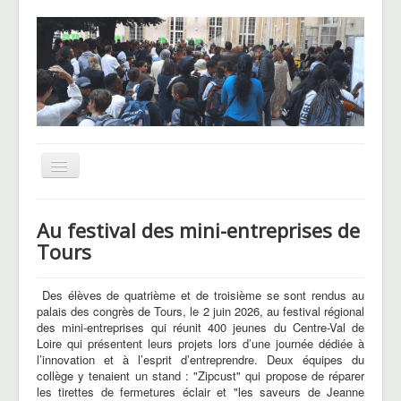
Basculer
la
navigation
UNSS
Au festival des mini-entreprises de
CHAM
Tours
Le Pôle basket
Des élèves de quatrième et de troisième se sont rendus au
Voyages et sorties
palais des congrès de Tours, le 2 juin 2026, au festival régional
des mini-entreprises qui réunit 400 jeunes du Centre-Val de
Blog des Hellenautes
Loire qui présentent leurs projets lors d’une journée dédiée à
l’innovation et à l’esprit d’entreprendre. Deux équipes du
collège y tenaient un stand : "Zipcust" qui propose de réparer
les tirettes de fermetures éclair et "les saveurs de Jeanne