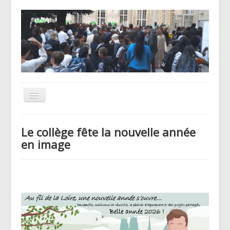
Basculer
la
navigation
UNSS
Le collège fête la nouvelle année
CHAM
en image
Le Pôle basket
Voyages et sorties
Blog des Hellenautes