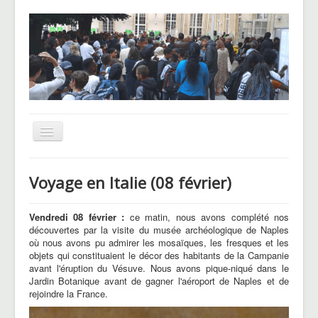
Basculer
la
navigation
UNSS
Voyage en Italie (08 février)
CHAM
Le Pôle basket
Vendredi 08 février :
ce matin, nous avons complété nos
découvertes par la visite du musée archéologique de Naples
Voyages et sorties
où nous avons
pu admirer les mosaïques, les fresques et les
objets qui constituaient le décor des habitants de la Campanie
Blog des Hellenautes
avant l'éruption du Vésuve. Nous avons pique-niqué dans le
Jardin Botanique avant de gagner l'aéroport de Naples et de
rejoindre la France.